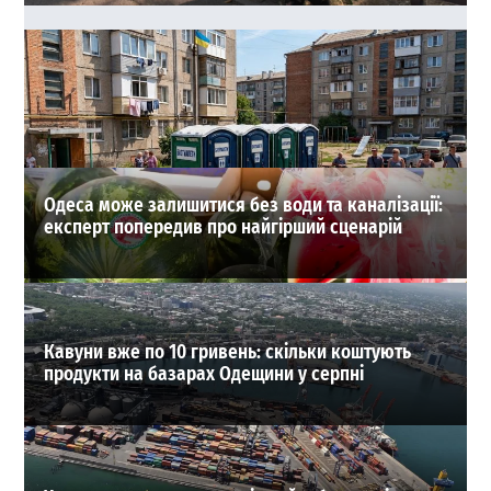
40 тисяч доларів за життя судді: в Одесі зірвали
замовне вбивство
0
03-08-2026 в 22:17
ВИБІР РЕДАКЦІЇ
Одеса може залишитися без води та каналізації:
експерт попередив про найгірший сценарій
Кавуни вже по 10 гривень: скільки коштують
продукти на базарах Одещини у серпні