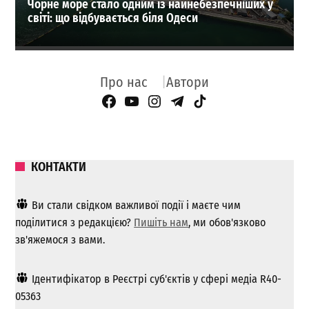
Чорне море стало одним із найнебезпечніших у
світі: що відбувається біля Одеси
Про нас
Автори
Facebook Page
YouTube
Instagram
Telegram
TikTok
КОНТАКТИ
Ви стали свідком важливої ​​події і маєте чим
поділитися з редакцією?
Пишіть нам
, ми обов'язково
зв'яжемося з вами.
Ідентифікатор в Реєстрі суб'єктів у сфері медіа R40-
05363