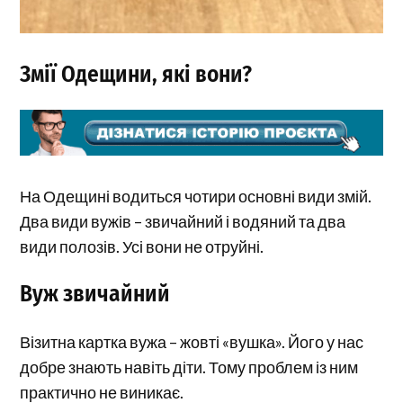
Змії Одещини, які вони?
На Одещині водиться чотири основні види змій.
Два види вужів – звичайний і водяний та два
види полозів. Усі вони не отруйні.
Вуж звичайний
Візитна картка вужа – жовті «вушка». Його у нас
добре знають навіть діти. Тому проблем із ним
практично не виникає.