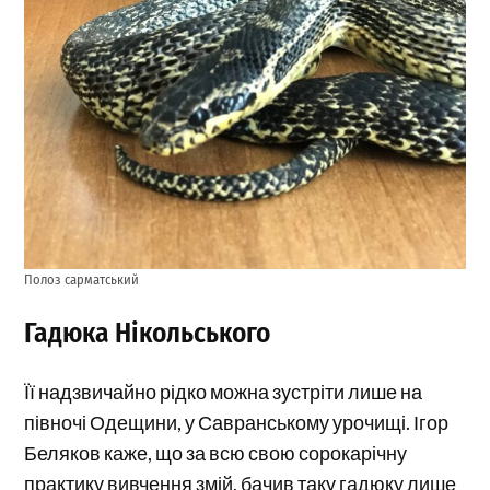
Полоз сарматський
Гадюка Нікольського
Її надзвичайно рідко можна зустріти лише на
півночі Одещини, у Савранському урочищі. Ігор
Беляков каже, що за всю свою сорокарічну
практику вивчення змій, бачив таку гадюку лише