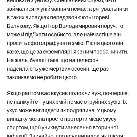
виповзти з унітазу. Спеціальних служб, які б
займалися їх упійманням немає, а рятувальники
в таких випадках передзвонюють Ігореві
Белякову. Якщо Ігор Володимирович поруч, то
може й під’їхати особисто, але найчастіше він
просить сфотографувати змію. Після цього він
каже, що це за екземпляр і як з ним треба чинити.
На жаль, буває і таке, що на телефон
надсилають уже мертвих особин, ще раз
закликаємо не робити цього.
Якщо раптом вас вкусив полоз чи вуж, по-перше,
не панікуйте – у цих змій немає отруйних зубів. Їх
укус може виглядати як подряпина. У цьому
випадку можна просто протерти місце укусу
спиртом, щоб уникнути занесення вторинної
інфекції. Звичайно, про всяк випадок, як і після