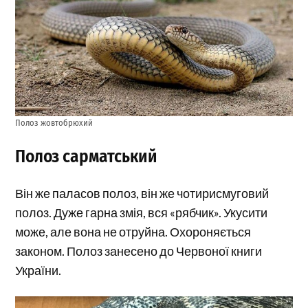
Полоз жовтобрюхий
Полоз сарматський
Він же паласов полоз, він же чотирисмуговий
полоз. Дуже гарна змія, вся «рябчик». Укусити
може, але вона не отруйна. Охороняється
законом. Полоз занесено до Червоної книги
України.