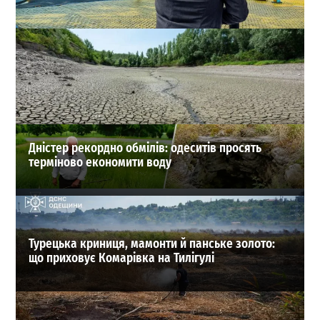
В Одесі оновили список перейменованих вулиць:
повний довідник старих і нових назв
1
18-07-2026 в 15:37
ВИБІР РЕДАКЦІЇ
Дністер рекордно обмілів: одеситів просять
терміново економити воду
Турецька криниця, мамонти й панське золото:
що приховує Комарівка на Тилігулі