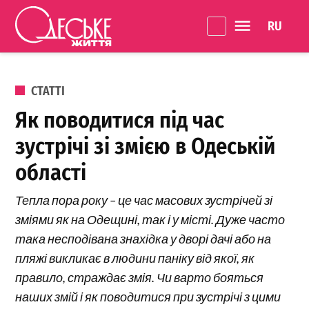
Перейти до вмісту
Language 
Одеське
Життя
ОПУБЛІКОВАНО В
СТАТТІ
Як поводитися під час
зустрічі зі змією в Одеській
області
Тепла пора року – це час масових зустрічей зі
зміями як на Одещині, так і у місті. Дуже часто
така несподівана знахідка у дворі дачі або на
пляжі викликає в людини паніку від якої, як
правило, страждає змія. Чи варто бояться
наших змій і як поводитися при зустрічі з цими