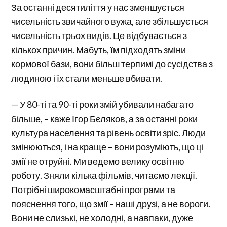
За останні десятиліття у нас зменшується
чисельність звичайного вужа, але збільшується
чисельність трьох видів. Це відбувається з
кількох причин. Мабуть, їм підходять зміни
кормової бази, вони більш терпимі до сусідства з
людиною і їх стали меньше вбивати.
— У 80-ті та 90-ті роки змій убивали набагато
більше, – каже Ігор Бєляков, а за останні роки
культура населення та рівень освіти зріс. Люди
змінюються, і на краще – вони розуміють, що ці
змії не отруйні. Ми ведемо велику освітню
роботу. Зняли кілька фільмів, читаємо лекції.
Потрібні широкомасштабні програми та
пояснення того, що змії – наші друзі, а не вороги.
Вони не слизькі, не холодні, а навпаки, дуже