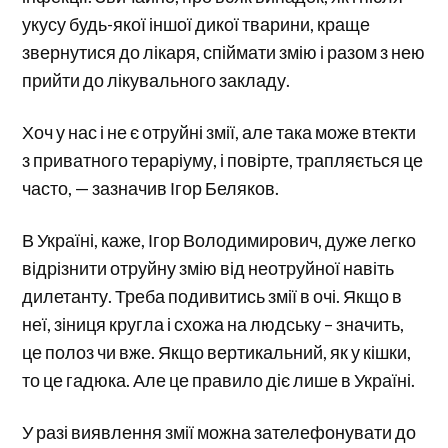
укусу будь-якої іншої дикої тварини, краще
звернутися до лікаря, спіймати змію і разом з нею
прийти до лікувального закладу.
Хоч у нас і не є отруйні змії, але така може втекти
з приватного тераріуму, і повірте, трапляється це
часто, — зазначив Ігор Беляков.
В Україні, каже, Ігор Володимирович, дуже легко
відрізнити отруйну змію від неотруйної навіть
дилетанту. Треба подивитись змії в очі. Якщо в
неї, зіниця кругла і схожа на людську – значить,
це полоз чи вже. Якщо вертикальний, як у кішки,
то це гадюка. Але це правило діє лише в Україні.
У разі виявлення змії можна зателефонувати до