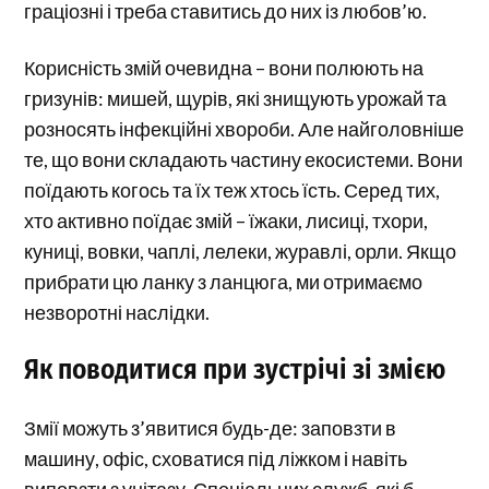
граціозні і треба ставитись до них із любов’ю.
Корисність змій очевидна – вони полюють на
гризунів: мишей, щурів, які знищують урожай та
розносять інфекційні хвороби. Але найголовніше
те, що вони складають частину екосистеми. Вони
поїдають когось та їх теж хтось їсть. Серед тих,
хто активно поїдає змій – їжаки, лисиці, тхори,
куниці, вовки, чаплі, лелеки, журавлі, орли. Якщо
прибрати цю ланку з ланцюга, ми отримаємо
незворотні наслідки.
Як поводитися при зустрічі зі змією
Змії можуть з’явитися будь-де: заповзти в
машину, офіс, сховатися під ліжком і навіть