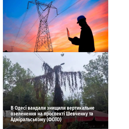
У трьох районах Одеси 3 серпня можливі
відключення світла: що відомо
0
02-08-2026 в 15:38
ВИБІР РЕДАКЦІЇ
В Одесі вандали знищили вертикальне
озеленення на проспекті Шевченку та
Адміральському (ФОТО)