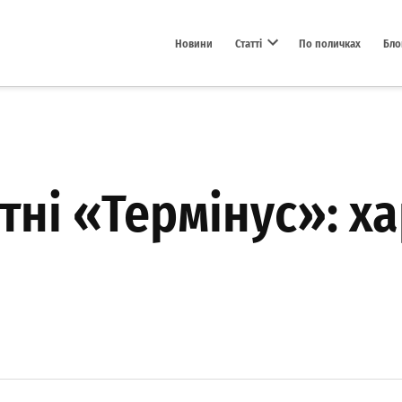
Новини
Статті
По поличках
Бло
Open dropdown menu
тні «Термінус»: х