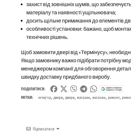
захист від зовнішніх шумів, що забезпечує
матеріалу та наявності ущільнювача;
досить щільне примикання до елементів дв
особливості установки: бажано, щоб монта
технічних рішень.
Щоб замовити двері від «Термінусу», необхідн
Якщо замовнику важко підібрати потрібну мод
менеджером компанії для обговорення детале
швидку доставку придбаного виробу.
ПОДІЛИТИСЯ:
,
,
,
,
,
,
МІТКИ:
інтер'єр
двери
двери
магазин
магазин
ремонт
ремо
Підписатися