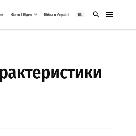
Відкрити пошук
ги
Фото | Відео
Війна в Україні
RU
Open dropdown menu
арактеристики