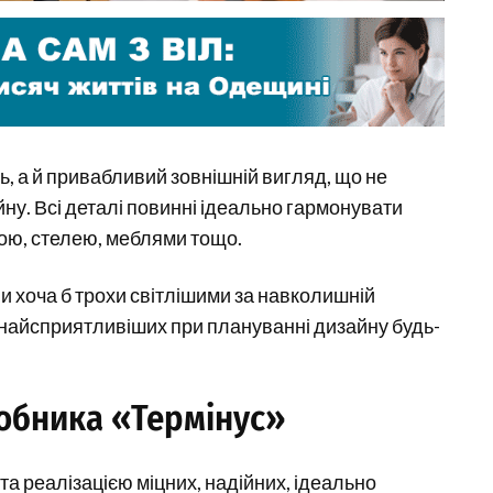
ть, а й привабливий зовнішній вигляд, що не
ну. Всі деталі повинні ідеально гармонувати
гою, стелею, меблями тощо.
и хоча б трохи світлішими за навколишній
 найсприятливіших при плануванні дизайну будь-
робника «Термінус»
а реалізацією міцних, надійних, ідеально