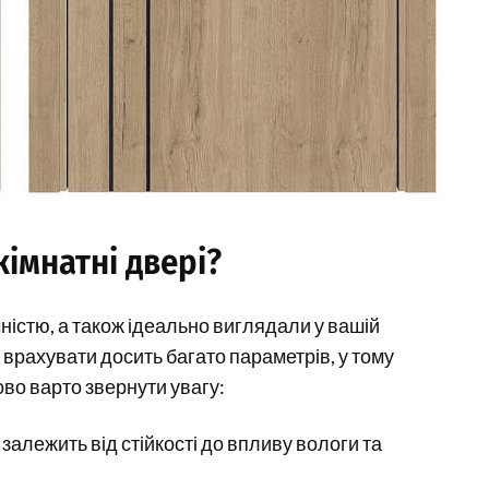
імнатні двері?
чністю, а також ідеально виглядали у вашій
 врахувати досить багато параметрів, у тому
ково варто звернути увагу:
залежить від стійкості до впливу вологи та