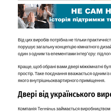
Від цих виробів потрібна не тільки практичніс
порушує загальну концепцію кімнатного дизай
один з одним та елементами інтер’єру: підло
Краще, щоб обрані вами двері міжкімнатні бул
простір. Таке поєднання вважається одним із
якого внутрішньоквартирного приміщення.
Двері від українського ви
Компанія Terminus займається виробництвом т