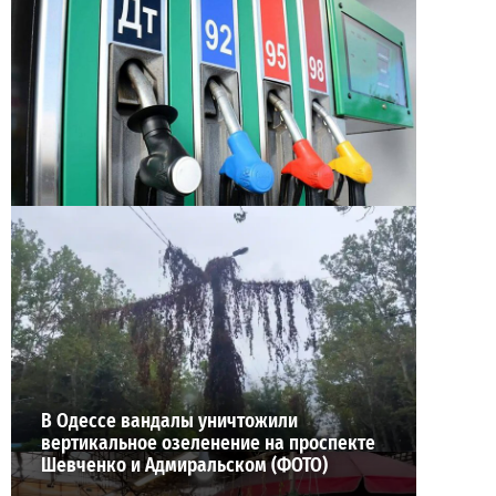
Неприятный сюрприз для водителей Одессы: на
АЗС снова взлетели цены
2
2026-07-28
ВИБОР РЕДАКЦИИ
В Одессе вандалы уничтожили
вертикальное озеленение на проспекте
Шевченко и Адмиральском (ФОТО)