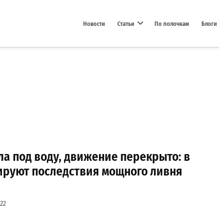
Новости
Статьи
По полочкам
Блоги
Open dropdown menu
а под воду, движение перекрыто: в
ируют последствия мощного ливня
22