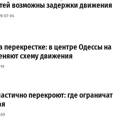
тей возможны задержки движения
26-07-04
а перекрестке: в центре Одессы на
еняют схему движения
-19
астично перекроют: где ограничат
ая
-09