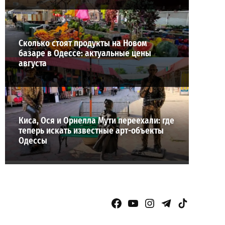
Сколько стоят продукты на Новом
базаре в Одессе: актуальные цены
августа
Киса, Ося и Орнелла Мути переехали: где
теперь искать известные арт-объекты
Одессы
Facebook Page
YouTube
Instagram
Telegram
TikTok