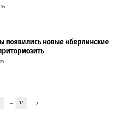
-04
сы появились новые «берлинские
 притормозить
25
…
17