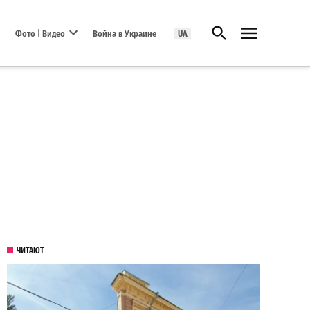
Открыть поиск
Фото | Видео
Война в Украине
UA
Open dropdown menu
ЧИТАЮТ