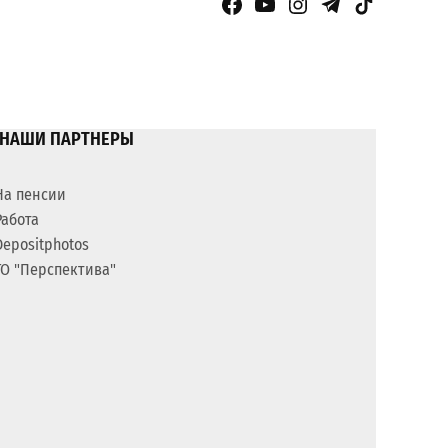
Facebook Page
YouTube
Instagram
Telegram
TikTok
НАШИ ПАРТНЕРЫ
На пенсии
Работа
Depositphotos
ГО "Перспектива"