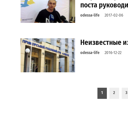
поста руководи
odessa-life
2017-02-06
Неизвестные и
odessa-life
2016-12-22
Пагинация записей
1
2
3