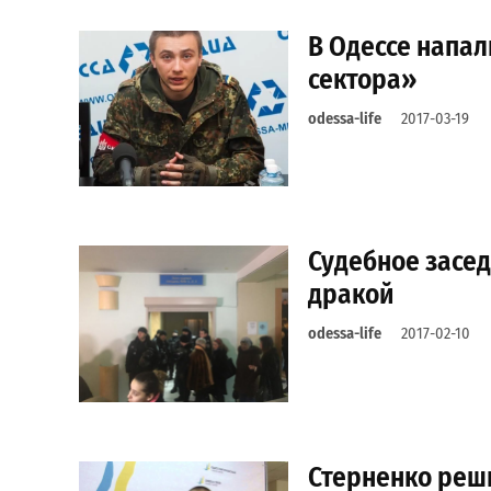
В Одессе напа
сектора»
odessa-life
2017-03-19
Судебное засед
дракой
odessa-life
2017-02-10
Стерненко реши