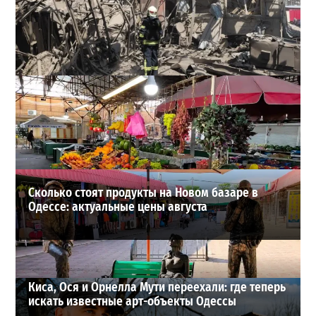
В Одессе выросло число пострадавших после атаки
реактивных дронов (фото)
2
2026-07-24
ВИБОР РЕДАКЦИИ
Сколько стоят продукты на Новом базаре в
Одессе: актуальные цены августа
Киса, Ося и Орнелла Мути переехали: где теперь
искать известные арт-объекты Одессы