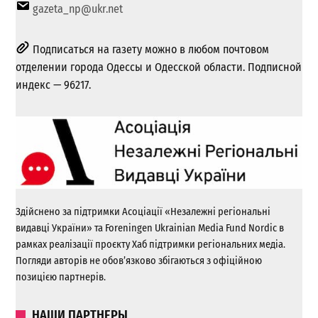
gazeta_np@ukr.net
Подписаться на газету можно в любом почтовом
отделении города Одессы и Одесской области. Подписной
индекс — 96217.
Здійснено за підтримки Асоціації «Незалежні регіональні
видавці України» та Foreningen Ukrainian Media Fund Nordic в
рамках реалізації проєкту Хаб підтримки регіональних медіа.
Погляди авторів не обов’язково збігаються з офіційною
позицією партнерів.
НАШИ ПАРТНЕРЫ