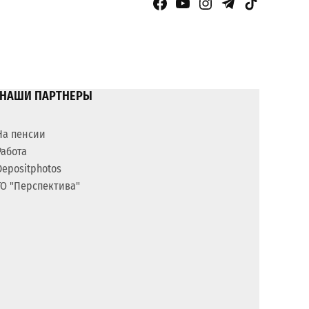
Facebook Page
YouTube
Instagram
Telegram
TikTok
НАШИ ПАРТНЕРЫ
На пенсии
Работа
Depositphotos
ГО "Перспектива"