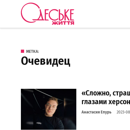
Перейти к содержанию
Одеське
життя
МЕТКА:
очевидец
«Сложно, страш
глазами херсо
Анастасия Епурь
2023-08