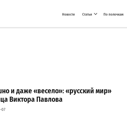
Новости
Статьи
По полочкам
Open dropdown menu
но и даже «весело»: «русский мир»
нца Виктора Павлова
-07