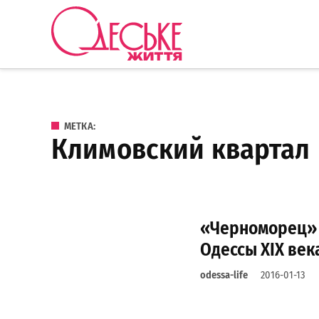
Перейти к содержанию
Одеське
життя
МЕТКА:
климовский квартал
«Черноморец» 
Одессы ХIХ век
odessa-life
2016-01-13