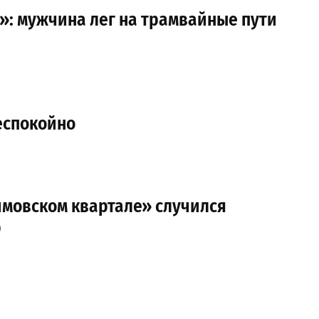
»: мужчина лег на трамвайные пути
еспокойно
имовском квартале» случился
р