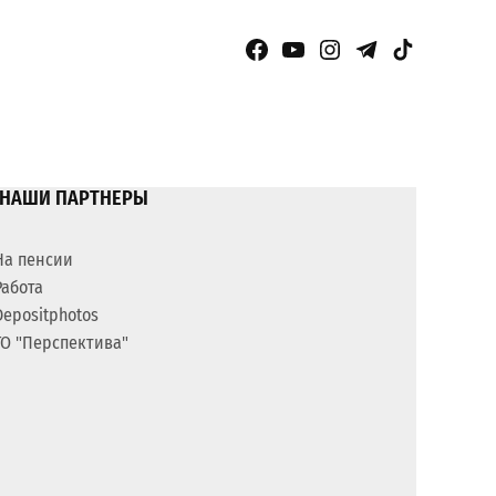
Facebook Page
YouTube
Instagram
Telegram
TikTok
НАШИ ПАРТНЕРЫ
На пенсии
Работа
Depositphotos
ГО "Перспектива"