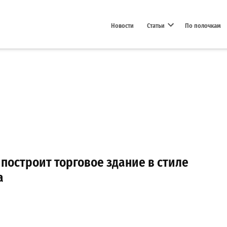
Новости
Статьи
По полочкам
Open dropdown menu
построит торговое здание в стиле
а