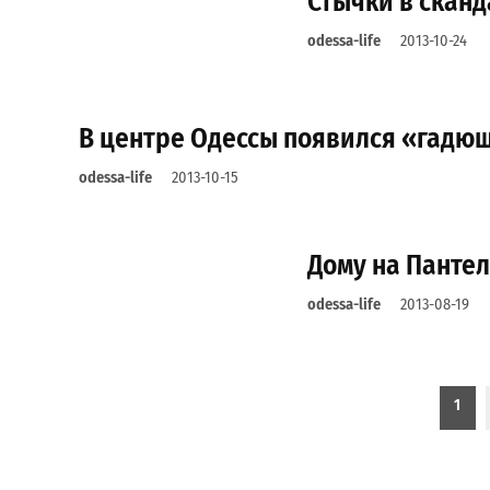
Стычки в сканд
odessa-life
2013-10-24
В центре Одессы появился «гадю
odessa-life
2013-10-15
Дому на Панте
odessa-life
2013-08-19
Пагинация записей
1