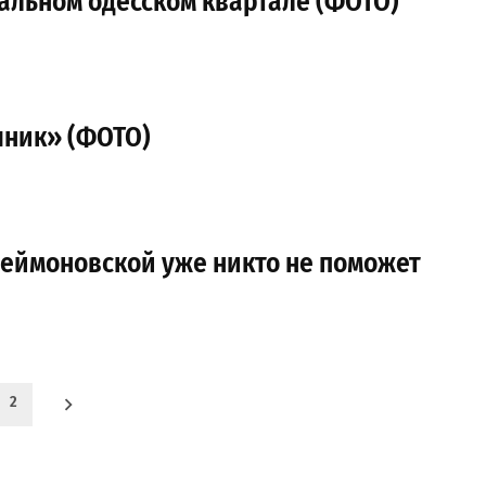
альном одесском квартале (ФОТО)
шник» (ФОТО)
леймоновской уже никто не поможет
2