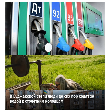
Неприятный сюрприз для водителей Одессы: на АЗС
снова взлетели цены
2
28-07-2026 в 06:47
ВИБОР РЕДАКЦИИ
В Буджакской степи люди до сих пор ходят за
водой к столетним колодцам