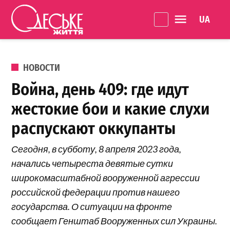
Перейти к содержанию
Language 
Одеське
життя
ОПУБЛИКОВАНО В
НОВОСТИ
Война, день 409: где идут
жестокие бои и какие слухи
распускают оккупанты
Сегодня, в субботу, 8 апреля 2023 года,
начались четыреста девятые сутки
широкомасштабной вооруженной агрессии
российской федерации против нашего
государства. О ситуации на фронте
сообщает Генштаб Вооруженных сил Украины.