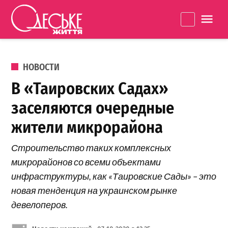
Перейти к содержанию
Одеське
La
життя
ОПУБЛИКОВАНО В
НОВОСТИ
В «Таировских Садах»
заселяются очередные
жители микрорайона
Строительство таких комплексных
микрорайонов со всеми объектами
инфраструктуры, как «Таировские Сады» – это
новая тенденция на украинском рынке
девелоперов.