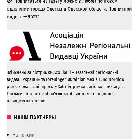
Подписаться на газету можно в любом почтовом
отделении города Одессы и Одесской области. Подписной
индекс — 96217.
Здійснено за підтримки Асоціації «Незалежні регіональні
видавці України» та Foreningen Ukrainian Media Fund Nordic в
рамках реалізації проєкту Хаб підтримки регіональних медіа.
Погляди авторів не обов’язково збігаються з офіційною
позицією партнерів.
НАШИ ПАРТНЕРЫ
На пенсии