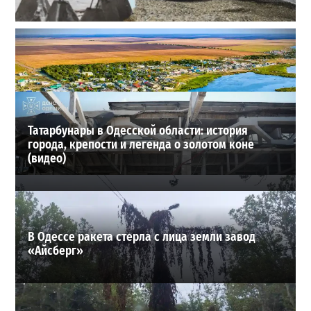
Полковник ВСУ рассказал, выдержит ли Одесса
новое наступление
2
27-07-2026 в 11:19
ВИБОР РЕДАКЦИИ
Татарбунары в Одесской области: история
города, крепости и легенда о золотом коне
(видео)
В Одессе ракета стерла с лица земли завод
«Айсберг»