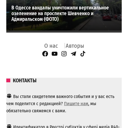
В Одессе вандалы уничтожили вертикальное
озеленение на проспекте Шевченко и
Адмиральском (ФОТО)
О нас
Авторы
Facebook Page
YouTube
Instagram
Telegram
TikTok
КОНТАКТЫ
Вы стали свидетелем важного события и у вас есть
чем поделится с редакцией?
Пишите нам
, мы
обязательно свяжемся с вами.
Идентификатор в Реєстрі суб'єктів у сфері медіа R40-