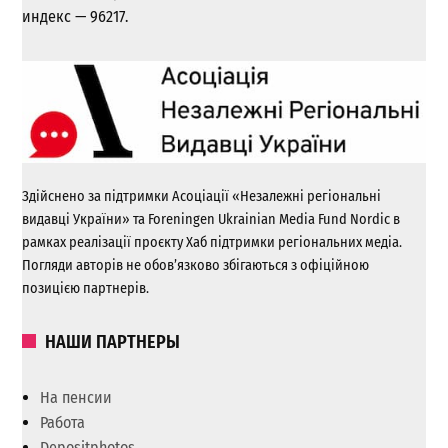
индекс — 96217.
Здійснено за підтримки Асоціації «Незалежні регіональні
видавці України» та Foreningen Ukrainian Media Fund Nordic в
рамках реалізації проєкту Хаб підтримки регіональних медіа.
Погляди авторів не обов’язково збігаються з офіційною
позицією партнерів.
НАШИ ПАРТНЕРЫ
На пенсии
Работа
Depositphotos