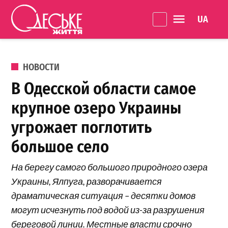
Перейти к содержанию
Language 
Одеське
життя
ОПУБЛИКОВАНО В
НОВОСТИ
В Одесской области самое
крупное озеро Украины
угрожает поглотить
большое село
На берегу самого большого природного озера
Украины, Ялпуга, разворачивается
драматическая ситуация – десятки домов
могут исчезнуть под водой из-за разрушения
береговой линии. Местные власти срочно