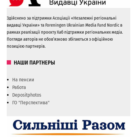
Здійснено за підтримки Асоціації «Незалежні регіональні
видавці України» та Foreningen Ukrainian Media Fund Nordic в
рамках реалізації проєкту Хаб підтримки регіональних медіа.
Погляди авторів не обов’язково збігаються з офіційною
позицією партнерів.
НАШИ ПАРТНЕРЫ
На пенсии
Работа
Depositphotos
ГО "Перспектива"