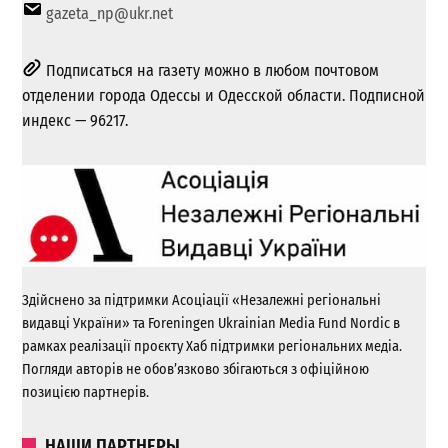
gazeta_np@ukr.net
Подписаться на газету можно в любом почтовом
отделении города Одессы и Одесской области. Подписной
индекс — 96217.
Здійснено за підтримки Асоціації «Незалежні регіональні
видавці України» та Foreningen Ukrainian Media Fund Nordic в
рамках реалізації проєкту Хаб підтримки регіональних медіа.
Погляди авторів не обов’язково збігаються з офіційною
позицією партнерів.
НАШИ ПАРТНЕРЫ