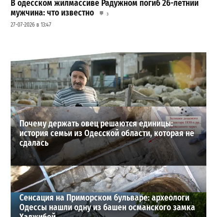
В одесском жилмассиве Радужном погиб 26-летний
мужчина: что известно
3
27-07-2026 в 13:47
Шезлонги, бунгало и VIP-зоны: сколько придется
заплатить за отдых в Аркадии
3
21-07-2026 в 19:23
ВИБОР РЕДАКЦИИ
Почему держать овец решаются единицы:
история семьи из Одесской области, которая не
сдалась
Сенсация на Приморском бульваре: археологи
Одессы нашли одну из башен османского замка