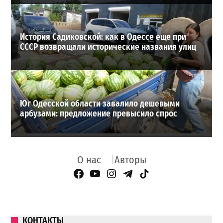
История Садиковской: как в Одессе еще при
СССР возвращали исторические названия улиц
Юг Одесской области завалило дешевыми
арбузами: предложение превысило спрос
О нас
Авторы
Facebook Page
YouTube
Instagram
Telegram
TikTok
КОНТАКТЫ