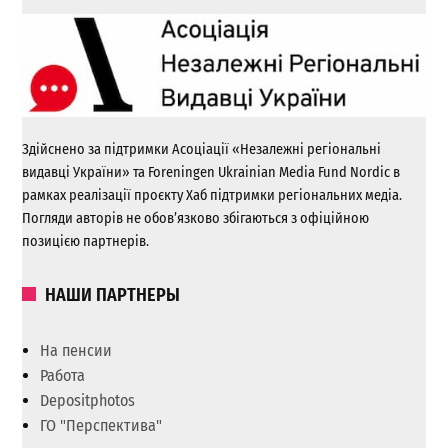
Здійснено за підтримки Асоціації «Незалежні регіональні
видавці України» та Foreningen Ukrainian Media Fund Nordic в
рамках реалізації проєкту Хаб підтримки регіональних медіа.
Погляди авторів не обов’язково збігаються з офіційною
позицією партнерів.
НАШИ ПАРТНЕРЫ
На пенсии
Работа
Depositphotos
ГО "Перспектива"