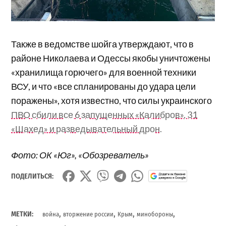
Также в ведомстве шойга утверждают, что в
районе Николаева и Одессы якобы уничтожены
«хранилища горючего» для военной техники
ВСУ, и что «все спланированы до удара цели
поражены», хотя известно, что силы украинского
ПВО сбили все 6 запущенных «Калибров», 31
«Шахед» и разведывательный дрон.
Фото: ОК «Юг», «Обозреватель»
ПОДЕЛИТЬСЯ:
,
,
,
,
МЕТКИ:
война
вторжение россии
Крым
минобороны