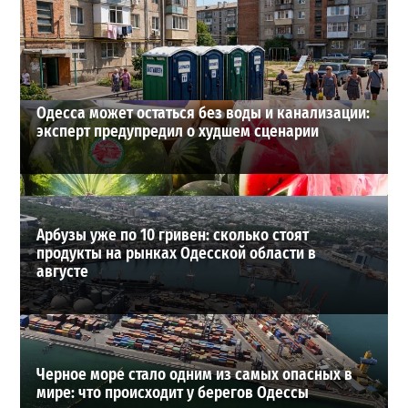
снова взлетели цены
2
28-07-2026 в 06:47
ВИБОР РЕДАКЦИИ
Одесса может остаться без воды и канализации:
эксперт предупредил о худшем сценарии
Арбузы уже по 10 гривен: сколько стоят
продукты на рынках Одесской области в
августе
Черное море стало одним из самых опасных в
мире: что происходит у берегов Одессы