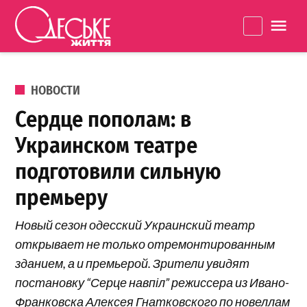
Перейти к содержанию
Одеське
La
життя
ОПУБЛИКОВАНО В
НОВОСТИ
Сердце пополам: в
Украинском театре
подготовили сильную
премьеру
Новый сезон одесский Украинский театр
открывает не только отремонтированным
зданием, а и премьерой. Зрители увидят
постановку “Серце навпіл” режиссера из Ивано-
Франковска Алексея Гнатковского по новеллам