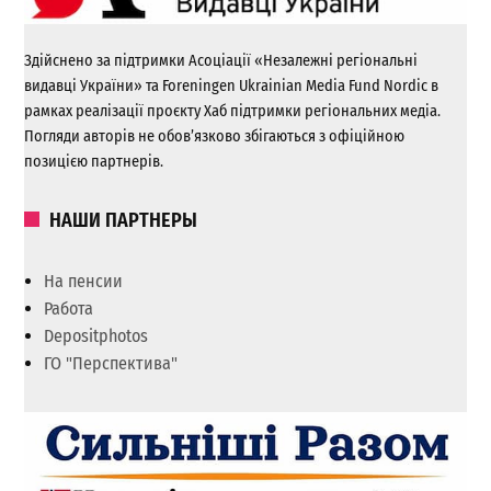
Здійснено за підтримки Асоціації «Незалежні регіональні
видавці України» та Foreningen Ukrainian Media Fund Nordic в
рамках реалізації проєкту Хаб підтримки регіональних медіа.
Погляди авторів не обов’язково збігаються з офіційною
позицією партнерів.
НАШИ ПАРТНЕРЫ
На пенсии
Работа
Depositphotos
ГО "Перспектива"