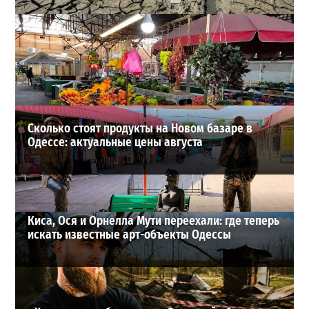
Днестр рекордно обмелел: одесситов просят срочно
экономить воду
2
29-07-2026 в 19:28
ВИБОР РЕДАКЦИИ
Сколько стоят продукты на Новом базаре в
Одессе: актуальные цены августа
Киса, Ося и Орнелла Мути переехали: где теперь
искать известные арт-объекты Одессы