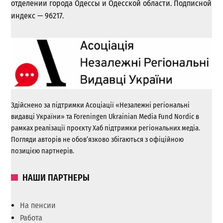
отделении города Одессы и Одесской области. Подписной
индекс — 96217.
Здійснено за підтримки Асоціації «Незалежні регіональні
видавці України» та Foreningen Ukrainian Media Fund Nordic в
рамках реалізації проєкту Хаб підтримки регіональних медіа.
Погляди авторів не обов’язково збігаються з офіційною
позицією партнерів.
НАШИ ПАРТНЕРЫ
На пенсии
Работа