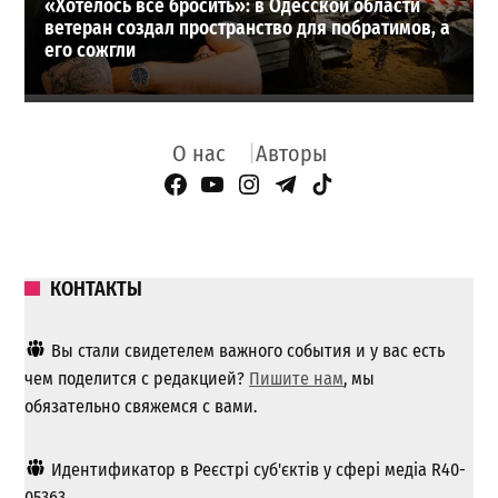
«Хотелось все бросить»: в Одесской области
ветеран создал пространство для побратимов, а
его сожгли
О нас
Авторы
Facebook Page
YouTube
Instagram
Telegram
TikTok
КОНТАКТЫ
Вы стали свидетелем важного события и у вас есть
чем поделится с редакцией?
Пишите нам
, мы
обязательно свяжемся с вами.
Идентификатор в Реєстрі суб'єктів у сфері медіа R40-
05363