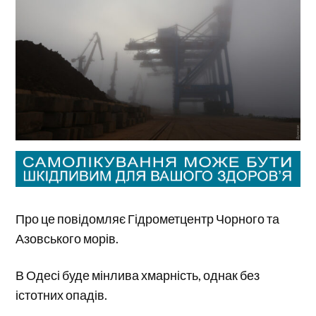
Про це повідомляє Гідрометцентр Чорного та
Азовського морів.
В Одесі буде мінлива хмарність, однак без
істотних опадів.