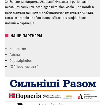
Здійснено за підтримки Асоціації «Незалежні регіональні
видавці України» та Foreningen Ukrainian Media Fund Nordic в
рамках реалізації проєкту Хаб підтримки регіональних медіа.
Погляди авторів не обов’язково збігаються з офіційною
позицією партнерів.
НАШИ ПАРТНЕРЫ
На пенсии
Работа
Depositphotos
ГО "Перспектива"