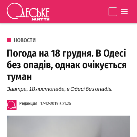
Перейти к содержанию
Одеське
La
життя
ОПУБЛИКОВАНО В
НОВОСТИ
Погода на 18 грудня. В Одесі
без опадів, однак очікується
туман
Завтра, 18 листопада, в Одесі без опадів.
Редакция
17-12-2019 в 21:26