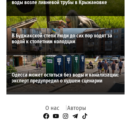
воды возле ливневой трубы в Крыжановке
В Буджакской степи люди до сих пор ходят за
водой к столетним колодцам
Одесса может остаться без воды и канализации:
эксперт предупредил о худшем сценарии
О нас
Авторы
Facebook Page
YouTube
Instagram
Telegram
TikTok