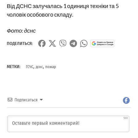
Від ДСНС залучалась 1 одиниця техніки та 5
чоловік особового складу.
Фото: дснс
ПОДЕЛИТЬСЯ:
,
,
МЕТКИ:
ГСЧС
дснс
пожар
Подписаться
500