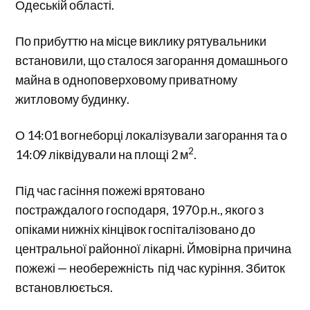
Одеській області.
По прибуттю на місце виклику рятувальники
встановили, що сталося загорання домашнього
майна в одноповерховому приватному
житловому будинку.
О 14:01 вогнеборці локалізували загорання та о
2
14:09 ліквідували на площі 2 м
.
Під час гасіння пожежі врятовано
постраждалого господаря, 1970 р.н., якого з
опіками нижніх кінцівок госпіталізовано до
центральної районної лікарні. Ймовірна причина
пожежі — необережність під час куріння. Збиток
встановлюється.