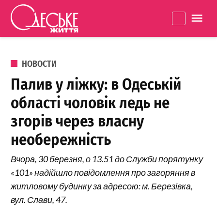
Перейти к содержанию
Одеське
La
життя
ОПУБЛИКОВАНО В
НОВОСТИ
Палив у ліжку: в Одеській
області чоловік ледь не
згорів через власну
необережність
Вчора, 30 березня, о 13.51 до Служби порятунку
«101» надійшло повідомлення про загоряння в
житловому будинку за адресою: м. Березівка,
вул. Слави, 47.