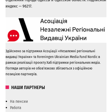
индекс — 96217.
Здійснено за підтримки Асоціації «Незалежні регіональні
видавці України» та Foreningen Ukrainian Media Fund Nordic в
рамках реалізації проєкту Хаб підтримки регіональних медіа.
Погляди авторів не обов’язково збігаються з офіційною
позицією партнерів.
НАШИ ПАРТНЕРЫ
На пенсии
Работа