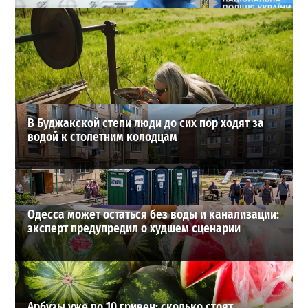
В Одессе стреляли по сотрудникам ТЦК: есть
раненые (ОБНОВЛЕНО)
2
02-08-2026 в 22:15
ВИБОР РЕДАКЦИИ
В Буджакской степи люди до сих пор ходят за
водой к столетним колодцам
Одесса может остаться без воды и канализации:
эксперт предупредил о худшем сценарии
Арбузы уже по 10 гривен: сколько стоят