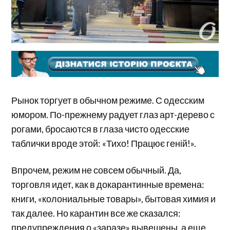
Рынок торгует в обычном режиме. С одесским
юмором. По-прежнему радует глаз арт-дерево с
рогами, бросаются в глаза чисто одесские
таблички вроде этой: «Тихо! Працює геній!».
Впрочем, режим не совсем обычный. Да,
торговля идет, как в докарантинные времена:
книги, «колониальные товары», бытовая химия и
так далее. Но карантин все же сказался:
предупреждения о «заразе» вывешены, а еще