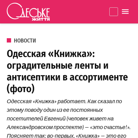
Перейти к содержанию
Одеське
La
життя
ОПУБЛИКОВАНО В
НОВОСТИ
Одесская «Книжка»:
оградительные ленты и
антисептики в ассортименте
(фото)
Одесская «Книжка» работает. Как сказал по
этому поводу один из ее постоянных
посетителей Евгений (человек живет на
Александровском проспекте) — «это счастье!».
Поясняет так: во-первых, «Книжка» — это его