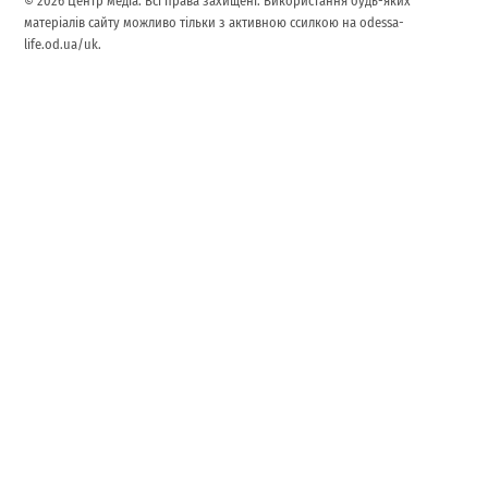
© 2026 Центр медіа. Всі права захищені. Використання будь-яких
матеріалів сайту можливо тільки з активною ссилкою на odessa-
life.od.ua/uk.