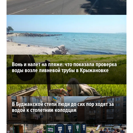
В Одессе на Среднефонтанской изменили схему
движения: что важно знать водителям
2
08-08-2026 в 09:29
ВИБОР РЕДАКЦИИ
Вонь и налет на пляже: что показала проверка
воды возле ливневой трубы в Крыжановке
В Буджакской степи люди до сих пор ходят за
водой к столетним колодцам