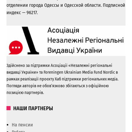
отделении города Одессы и Одесской области. Подписной
индекс — 96217.
Здійснено за підтримки Асоціації «Незалежні регіональні
видавці України» та Foreningen Ukrainian Media Fund Nordic в
рамках реалізації проєкту Хаб підтримки регіональних медіа.
Погляди авторів не обов’язково збігаються з офіційною
позицією партнерів.
НАШИ ПАРТНЕРЫ
На пенсии