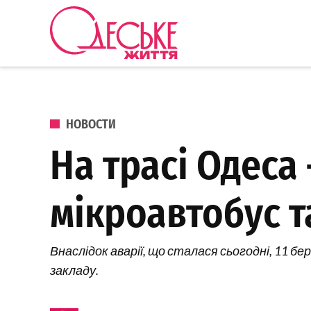
Перейти к содержанию
Одеське
життя
ОПУБЛИКОВАНО В
НОВОСТИ
На трасі Одеса
мікроавтобус т
Внаслідок аварії, що сталася сьогодні, 11 бе
закладу.