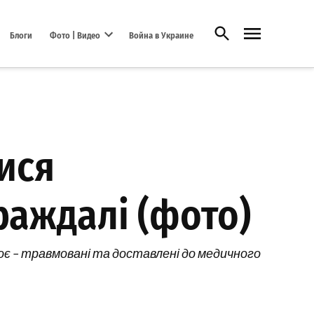
Открыть поиск
Блоги
Фото | Видео
Война в Украине
Open dropdown menu
лися
раждалі (фото)
троє – травмовані та доставлені до медичного