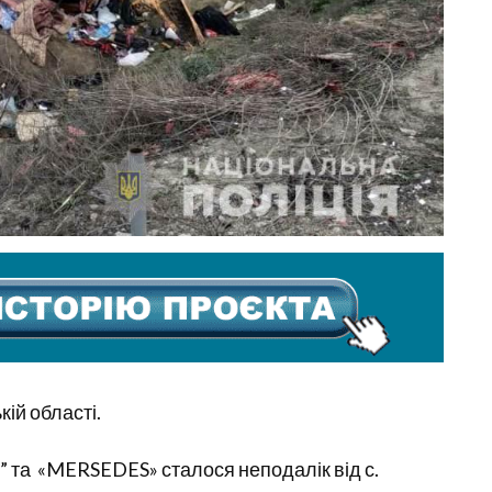
ій області.
та «MERSEDES» сталося неподалік від с.