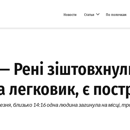
Новости
Статьи
По полочкам
Open dropdown menu
 — Рені зіштовхну
а легковик, є пост
резня, близько 14:16 одна людина загинула на місці, 