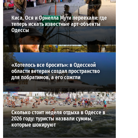
Киса, Ося и Орнелла Мути переехали: где
теперь искать известные арт-объекты
Одессы
«Хотелось все бросить»: в Одесской
области ветеран создал пространство
для побратимов, а его сожгли
Сколько стоит неделя отдыха в Одессе в
2026 году: туристы назвали суммы,
которые шокируют