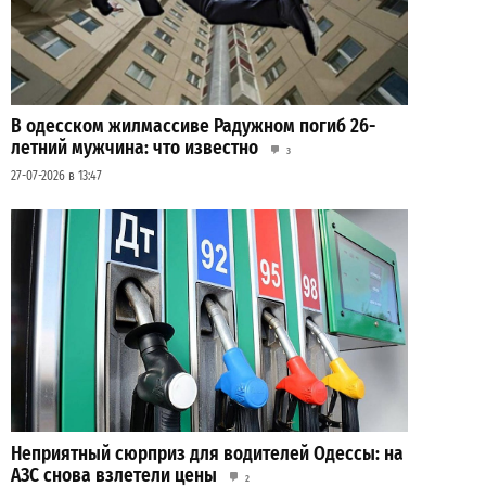
В одесском жилмассиве Радужном погиб 26-
летний мужчина: что известно
3
27-07-2026 в 13:47
Неприятный сюрприз для водителей Одессы: на
АЗС снова взлетели цены
2