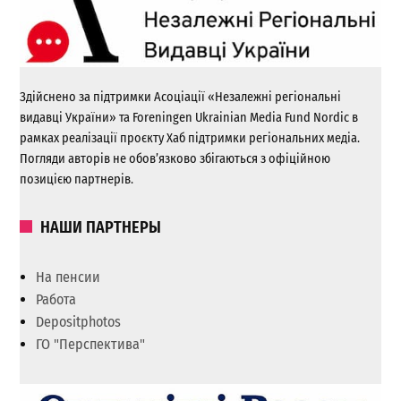
Здійснено за підтримки Асоціації «Незалежні регіональні
видавці України» та Foreningen Ukrainian Media Fund Nordic в
рамках реалізації проєкту Хаб підтримки регіональних медіа.
Погляди авторів не обов’язково збігаються з офіційною
позицією партнерів.
НАШИ ПАРТНЕРЫ
На пенсии
Работа
Depositphotos
ГО "Перспектива"