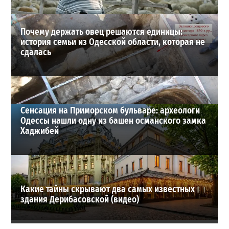
ВИБОР РЕДАКЦИИ
Почему держать овец решаются единицы:
история семьи из Одесской области, которая не
сдалась
Сенсация на Приморском бульваре: археологи
Одессы нашли одну из башен османского замка
Хаджибей
Какие тайны скрывают два самых известных
здания Дерибасовской (видео)