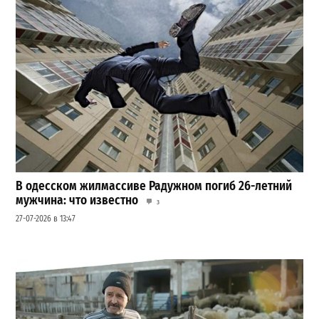
В одесском жилмассиве Радужном погиб 26-летний
мужчина: что известно
3
27-07-2026 в 13:47
Шезлонги, бунгало и VIP-зоны: сколько придется
заплатить за отдых в Аркадии
3
21-07-2026 в 19:23