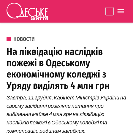
Перейти к содержанию
Одеське
La
життя
ОПУБЛИКОВАНО В
НОВОСТИ
На ліквідацію наслідків
пожежі в Одеському
економічному коледжі з
Уряду виділять 4 млн грн
Завтра, 11 грудня, Кабінет Міністрів України на
своєму засіданні розгляне питання про
виділення майже 4 млн грн на ліквідацію
наслідків пожежі в Одеському коледжі та
компенсацію родинам загиблих.