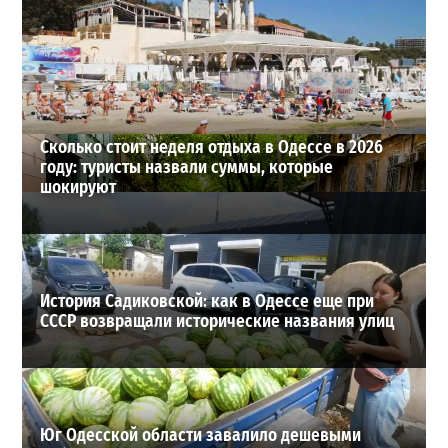
Почему из сел Одесской области исчезли автобусы и
как теперь добираются люди
2
23-07-2026 в 14:36
ВИБОР РЕДАКЦИИ
Сколько стоит неделя отдыха в Одессе в 2026
году: туристы назвали суммы, которые
шокируют
История Садиковской: как в Одессе еще при
СССР возвращали исторические названия улиц
Юг Одесской области завалило дешевыми