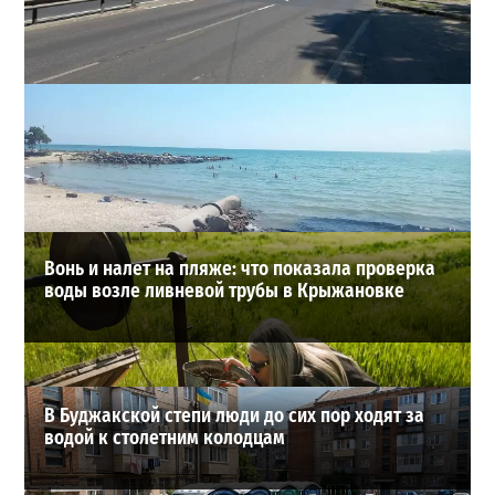
В Одессе на Среднефонтанской изменили схему
движения: что важно знать водителям
2
08-08-2026 в 09:29
ВИБОР РЕДАКЦИИ
Вонь и налет на пляже: что показала проверка
воды возле ливневой трубы в Крыжановке
В Буджакской степи люди до сих пор ходят за
водой к столетним колодцам