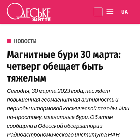
Перейти к содержанию
Language 
Одеське
життя
ОПУБЛИКОВАНО В
НОВОСТИ
Магнитные бури 30 марта:
четверг обещает быть
тяжелым
Сегодня, 30 марта 2023 года, нас ждет
повышенная геомагнитная активность и
периоды штормовой космической погоды. Или,
по-простому, магнитные бури. Об этом
сообщили в Одесской обсерватории
Радиоастрономического института НАН