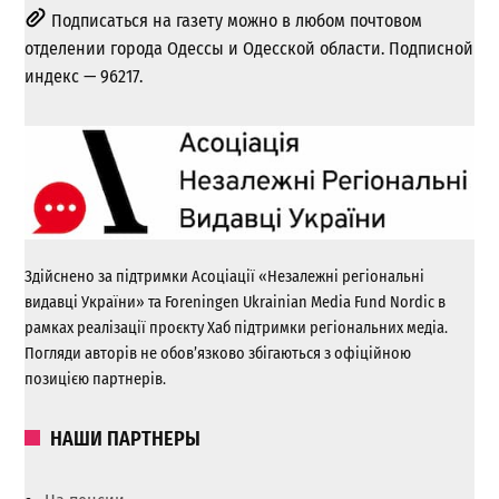
Подписаться на газету можно в любом почтовом
отделении города Одессы и Одесской области. Подписной
индекс — 96217.
Здійснено за підтримки Асоціації «Незалежні регіональні
видавці України» та Foreningen Ukrainian Media Fund Nordic в
рамках реалізації проєкту Хаб підтримки регіональних медіа.
Погляди авторів не обов’язково збігаються з офіційною
позицією партнерів.
НАШИ ПАРТНЕРЫ