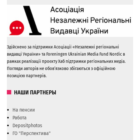
Здійснено за підтримки Асоціації «Незалежні регіональні
видавці України» та Foreningen Ukrainian Media Fund Nordic в
рамках реалізації проєкту Хаб підтримки регіональних медіа.
Погляди авторів не обов’язково збігаються з офіційною
позицією партнерів.
НАШИ ПАРТНЕРЫ
На пенсии
Работа
Depositphotos
ГО "Перспектива"