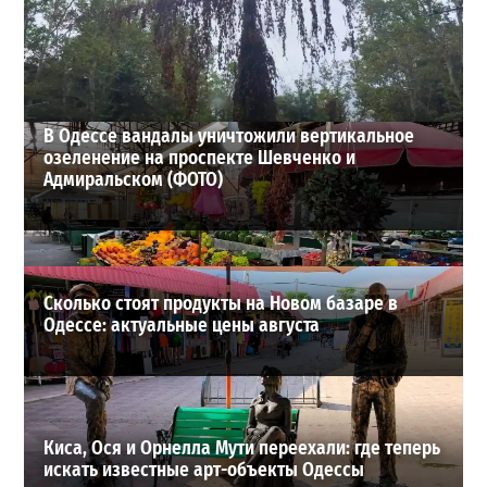
экономить воду
2
29-07-2026 в 19:28
ВИБОР РЕДАКЦИИ
В Одессе вандалы уничтожили вертикальное
озеленение на проспекте Шевченко и
Адмиральском (ФОТО)
Сколько стоят продукты на Новом базаре в
Одессе: актуальные цены августа
Киса, Ося и Орнелла Мути переехали: где теперь
искать известные арт-объекты Одессы