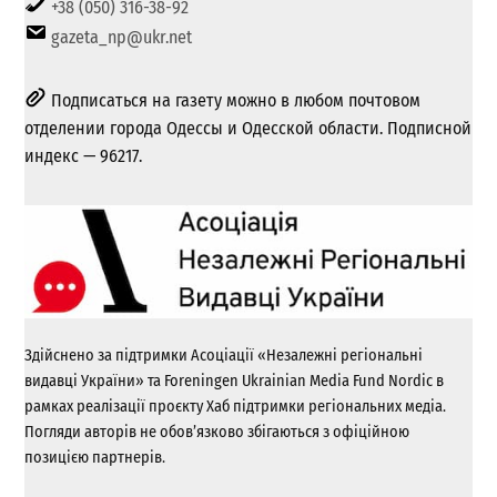
+38 (050) 316-38-92
gazeta_np@ukr.net
Подписаться на газету можно в любом почтовом
отделении города Одессы и Одесской области. Подписной
индекс — 96217.
Здійснено за підтримки Асоціації «Незалежні регіональні
видавці України» та Foreningen Ukrainian Media Fund Nordic в
рамках реалізації проєкту Хаб підтримки регіональних медіа.
Погляди авторів не обов’язково збігаються з офіційною
позицією партнерів.