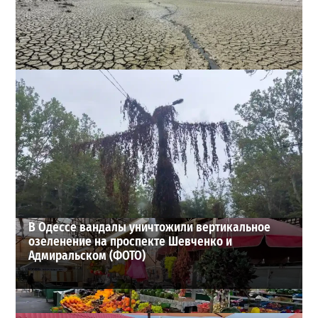
Днестр рекордно обмелел: одесситов просят срочно
экономить воду
2
29-07-2026 в 19:28
ВИБОР РЕДАКЦИИ
В Одессе вандалы уничтожили вертикальное
озеленение на проспекте Шевченко и
Адмиральском (ФОТО)