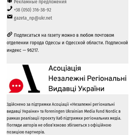
Рекламные предложения
+38 (050) 316-38-92
gazeta_np@ukr.net
Подписаться на газету можно в любом почтовом
отделении города Одессы и Одесской области. Подписной
индекс — 96217.
Здійснено за підтримки Асоціації «Незалежні регіональні
видавці України» та Foreningen Ukrainian Media Fund Nordic в
рамках реалізації проєкту Хаб підтримки регіональних медіа.
Погляди авторів не обов’язково збігаються з офіційною
позицією партнерів.