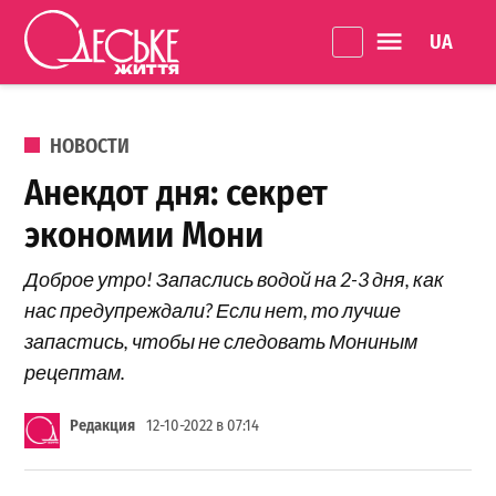
Перейти к содержанию
Language 
Одеське
життя
ОПУБЛИКОВАНО В
НОВОСТИ
Анекдот дня: секрет
экономии Мони
Доброе утро! Запаслись водой на 2-3 дня, как
нас предупреждали? Если нет, то лучше
запастись, чтобы не следовать Мониным
рецептам.
Редакция
12-10-2022 в 07:14