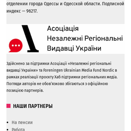
отделении города Одессы и Одесской области. Подписной
индекс — 96217.
Здійснено за підтримки Асоціації «Незалежні регіональні
видавці України» та Foreningen Ukrainian Media Fund Nordic в
рамках реалізації проєкту Хаб підтримки регіональних медіа.
Погляди авторів не обов’язково збігаються з офіційною
позицією партнерів.
НАШИ ПАРТНЕРЫ
На пенсии
Работа