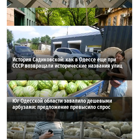
В одесском жилмассиве Радужном погиб 26-летний
мужчина: что известно
3
27-07-2026 в 13:47
ВИБОР РЕДАКЦИИ
История Садиковской: как в Одессе еще при
СССР возвращали исторические названия улиц
Юг Одесской области завалило дешевыми
арбузами: предложение превысило спрос