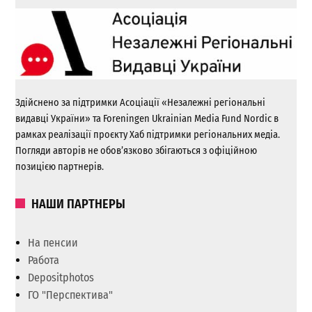
Здійснено за підтримки Асоціації «Незалежні регіональні
видавці України» та Foreningen Ukrainian Media Fund Nordic в
рамках реалізації проєкту Хаб підтримки регіональних медіа.
Погляди авторів не обов’язково збігаються з офіційною
позицією партнерів.
НАШИ ПАРТНЕРЫ
На пенсии
Работа
Depositphotos
ГО "Перспектива"