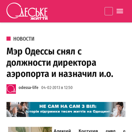
Перейти к содержанию
Одеське
La
життя
ОПУБЛИКОВАНО В
НОВОСТИ
Мэр Одессы снял с
должности директора
аэропорта и назначил и.о.
odessa-life
04-02-2013 в 12:50
Алексей Костусев снял с