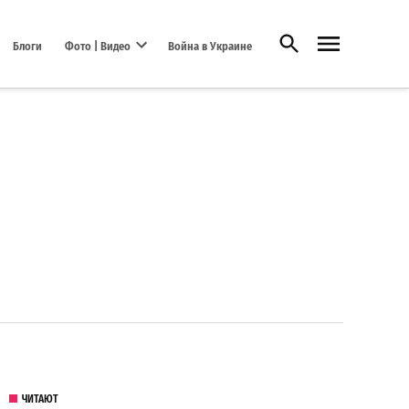
Открыть поиск
Блоги
Фото | Видео
Война в Украине
Open dropdown menu
ЧИТАЮТ