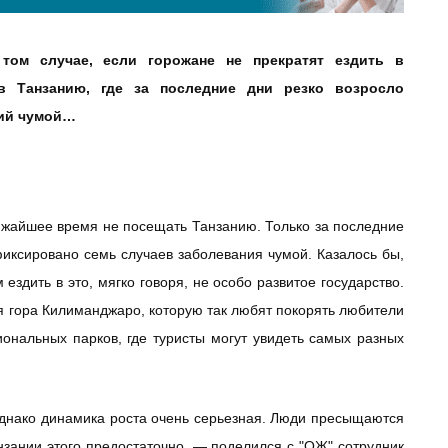
том случае, если горожане не прекратят ездить в
в Танзанию, где за последние дни резко возросло
ний чумой…
ижайшее время не посещать Танзанию. Только за последние
фиксировано семь случаев заболевания чумой. Казалось бы,
ездить в это, мягко говоря, не особо развитое государство.
 гора Килиманджаро, которую так любят покорять любители
иональных парков, где туристы могут увидеть самых разных
однако динамика роста очень серьезная. Люди пресыщаются
анзании этого предостаточно, — поделился с "ОЖ" сотрудник