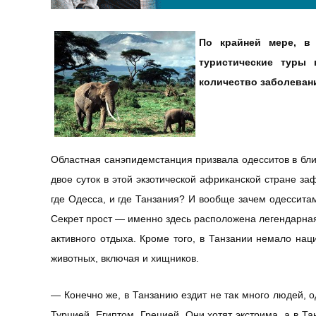
По крайней мере, в 
туристические туры 
количество заболева
Областная санэпидемстанция призвала одесситов в бл
двое суток в этой экзотической африканской стране за
где Одесса, и где Танзания? И вообще зачем одесситам 
Секрет прост — именно здесь расположена легендарная
активного отдыха. Кроме того, в Танзании немало нац
животных, включая и хищников.
— Конечно же, в Танзанию ездит не так много людей, 
Турцией, Египтом, Грецией. Они хотят экстрима, а в Т