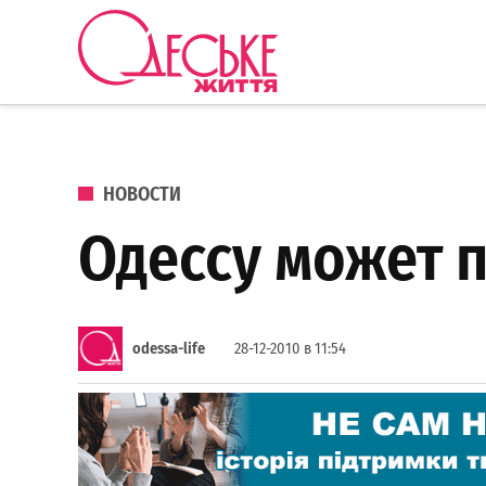
Перейти к содержанию
Одеське
життя
ОПУБЛИКОВАНО В
НОВОСТИ
Одессу может 
odessa-life
28-12-2010 в 11:54