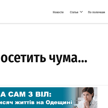
Новости
Статьи
По полочкам
Open dropdown menu
посетить чума…