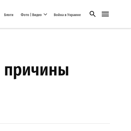
Открыть поиск
Блоги
Фото | Видео
Война в Украине
Open dropdown menu
и причины