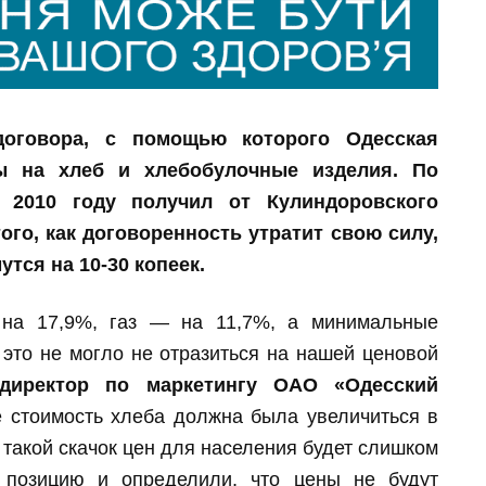
договора,
с помощью
которо
го
Одесская
ы на хлеб и хлебобулочные изделия.
По
в 2010 году
получил
от Кулиндоровского
ого, как договоренность утратит свою силу,
тся на 10-30 копеек.
на 17,9%, газ — на 11,7%, а минимальные
это не могло не отразиться на нашей ценовой
 директор по маркетингу ОАО «Одесский
 стоимость хлеба должна была увеличиться в
 такой скачок цен для населения будет слишком
 позицию и определили, что цены не будут