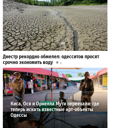
Днестр рекордно обмелел: одесситов просят
срочно экономить воду
2
29-07-2026 в 19:28
ВИБОР РЕДАКЦИИ
Киса, Ося и Орнелла Мути переехали: где
теперь искать известные арт-объекты
Одессы