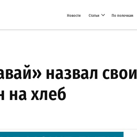
Новости
Статьи
По полочкам
Open dropdown menu
авай» назвал сво
 на хлеб