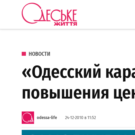
Перейти к содержанию
Одеське
життя
ОПУБЛИКОВАНО В
НОВОСТИ
«Одесский кар
повышения цен
odessa-life
24-12-2010 в 11:52