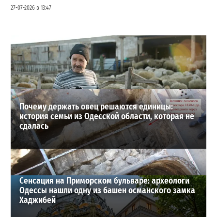
27-07-2026 в 13:47
Шезлонги, бунгало и VIP-зоны: сколько придется
заплатить за отдых в Аркадии
3
21-07-2026 в 19:23
ВИБОР РЕДАКЦИИ
Почему держать овец решаются единицы:
история семьи из Одесской области, которая не
сдалась
Сенсация на Приморском бульваре: археологи
Одессы нашли одну из башен османского замка
Хаджибей