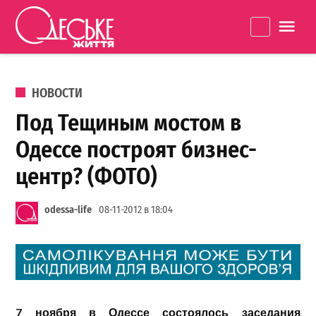
Перейти к содержанию
Одеське
La
життя
ОПУБЛИКОВАНО В
НОВОСТИ
Под Тещиным мостом в
Одессе построят бизнес-
центр? (ФОТО)
odessa-life
08-11-2012 в 18:04
7 ноября в Одессе состоялось заседания