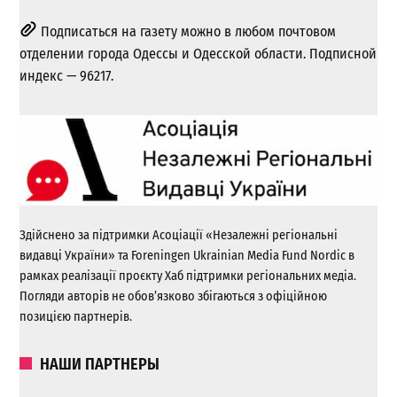
Подписаться на газету можно в любом почтовом
отделении города Одессы и Одесской области. Подписной
индекс — 96217.
Здійснено за підтримки Асоціації «Незалежні регіональні
видавці України» та Foreningen Ukrainian Media Fund Nordic в
рамках реалізації проєкту Хаб підтримки регіональних медіа.
Погляди авторів не обов’язково збігаються з офіційною
позицією партнерів.
НАШИ ПАРТНЕРЫ