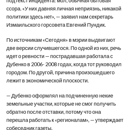
подтекст инцидента: мол, обычная бытовая
ссора. «У них давняя личная неприязнь, никакой
политики здесь нет», — заявил нам секретарь
Измаильского горсовета Евгений Пундик.
По источникам «Сегодня» в мэрии выдвигают
две версии случившегося. По одной из них, речь
идет о ревности — пострадавшая работала с
Дубенко в 2006- 2008 годах, когда тот руководил
городом. По другой, причина произошедшего
лежит в экономической плоскости.
— Дубенко оформлял на подчиненную некие
земельные участки, которые не смог получить
обратно после отставки, потому что она
перешла работать к «регионалам», — утверждает
собеседник газеты.