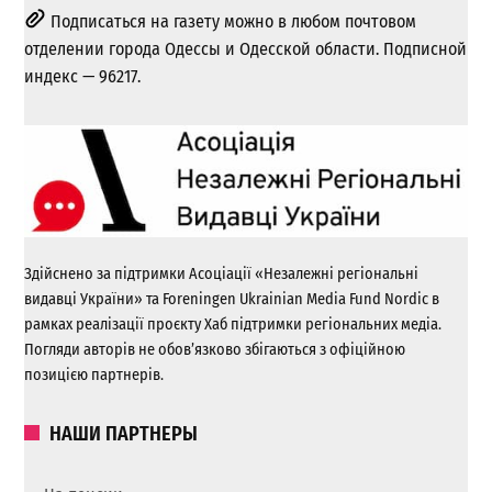
Подписаться на газету можно в любом почтовом
отделении города Одессы и Одесской области. Подписной
индекс — 96217.
Здійснено за підтримки Асоціації «Незалежні регіональні
видавці України» та Foreningen Ukrainian Media Fund Nordic в
рамках реалізації проєкту Хаб підтримки регіональних медіа.
Погляди авторів не обов’язково збігаються з офіційною
позицією партнерів.
НАШИ ПАРТНЕРЫ