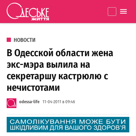
Перейти к содержанию
Одеське
La
життя
ОПУБЛИКОВАНО В
НОВОСТИ
В Одесской области жена
экс-мэра вылила на
секретаршу кастрюлю с
нечистотами
odessa-life
11-04-2011 в 09:46