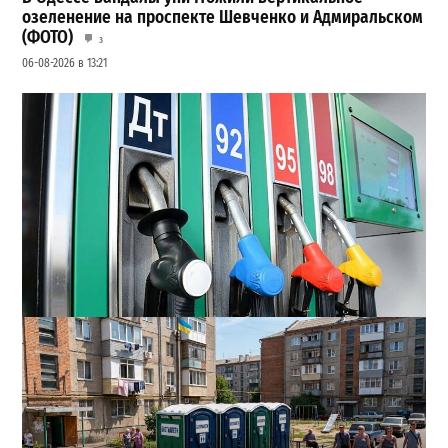
озеленение на проспекте Шевченко и Адмиральском
(ФОТО)
3
06-08-2026 в 13:21
Неприятный сюрприз для водителей Одессы: на АЗС
снова взлетели цены
2
28-07-2026 в 06:47
ВИБОР РЕДАКЦИИ