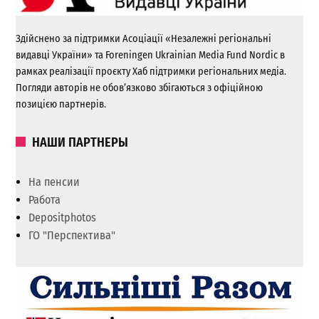
Здійснено за підтримки Асоціації «Незалежні регіональні
видавці України» та Foreningen Ukrainian Media Fund Nordic в
рамках реалізації проєкту Хаб підтримки регіональних медіа.
Погляди авторів не обов’язково збігаються з офіційною
позицією партнерів.
НАШИ ПАРТНЕРЫ
На пенсии
Работа
Depositphotos
ГО "Перспектива"