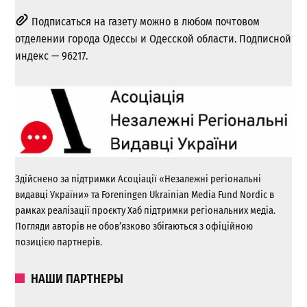
Подписаться на газету можно в любом почтовом
отделении города Одессы и Одесской области. Подписной
индекс — 96217.
Здійснено за підтримки Асоціації «Незалежні регіональні
видавці України» та Foreningen Ukrainian Media Fund Nordic в
рамках реалізації проєкту Хаб підтримки регіональних медіа.
Погляди авторів не обов’язково збігаються з офіційною
позицією партнерів.
НАШИ ПАРТНЕРЫ