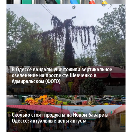
Неприятный сюрприз для водителей Одессы: на АЗС
снова взлетели цены
2
28-07-2026 в 06:47
ВИБОР РЕДАКЦИИ
В Одессе вандалы уничтожили вертикальное
озеленение на проспекте Шевченко и
Адмиральском (ФОТО)
Сколько стоят продукты на Новом базаре в
Одессе: актуальные цены августа