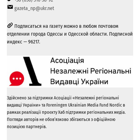
gazeta_np@ukr.net
Подписаться на газету можно в любом почтовом
отделении города Одессы и Одесской области. Подписной
индекс — 96217.
Здійснено за підтримки Асоціації «Незалежні регіональні
видавці України» та Foreningen Ukrainian Media Fund Nordic в
рамках реалізації проєкту Хаб підтримки регіональних медіа.
Погляди авторів не обов’язково збігаються з офіційною
позицією партнерів.