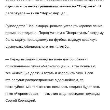
одесситы отметят групповым пением на "Спартаке". В
репертуаре — гимн "Черноморца"…
Руководство "Черноморца" решило устроить хоровое пение
прямо на стадионе. Перед матчем с "Энергетиком" каждому
болельщику, пришедшему на футбол, выдадут красивую
распечатку официального гимна клуба.
— Перед выходом команд на поле диктор объявит
об исполнении гимна «Черноморца», и, я так понимаю,
все желающие должны встать и исполнить гимн. Если
это получит распространение в дальнейшем, то,
пожалуйста, мы только «за» если весь стадион будет петь
гимн «Черноморца», — отметил вице-президент команды
Сергей Керницкий.