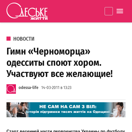
Перейти к содержанию
Одеське
La
життя
ОПУБЛИКОВАНО В
НОВОСТИ
Гимн «Черноморца»
одесситы споют хором.
Участвуют все желающие!
odessa-life
14-03-2011 в 13:23
Старт весенней части первренства Украины по футболу