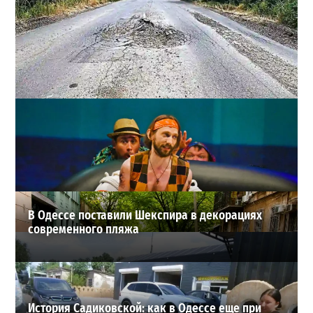
Почему из сел Одесской области исчезли автобусы и
как теперь добираются люди
2
23-07-2026 в 14:36
ВИБОР РЕДАКЦИИ
В Одессе поставили Шекспира в декорациях
современного пляжа
История Садиковской: как в Одессе еще при