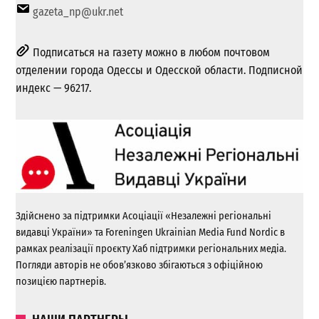
gazeta_np@ukr.net
Подписаться на газету можно в любом почтовом
отделении города Одессы и Одесской области. Подписной
индекс — 96217.
Здійснено за підтримки Асоціації «Незалежні регіональні
видавці України» та Foreningen Ukrainian Media Fund Nordic в
рамках реалізації проєкту Хаб підтримки регіональних медіа.
Погляди авторів не обов’язково збігаються з офіційною
позицією партнерів.