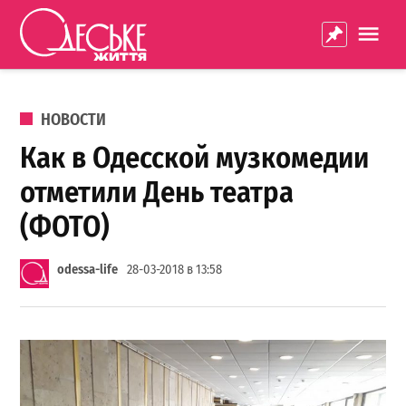
Перейти к содержанию
Одеське
La
життя
ОПУБЛИКОВАНО В
НОВОСТИ
Как в Одесской музкомедии
отметили День театра
(ФОТО)
odessa-life
28-03-2018 в 13:58