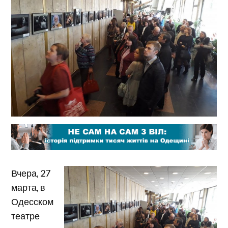
Вчера, 27
марта, в
Одесском
театре