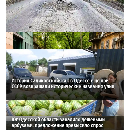
Почему из сел Одесской области исчезли автобусы и
как теперь добираются люди
2
23-07-2026 в 14:36
ВИБОР РЕДАКЦИИ
История Садиковской: как в Одессе еще при
СССР возвращали исторические названия улиц
Юг Одесской области завалило дешевыми
арбузами: предложение превысило спрос