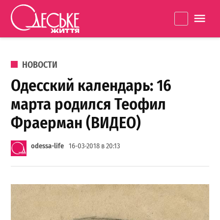
Перейти к содержанию
Одеське
La
життя
ОПУБЛИКОВАНО В
НОВОСТИ
Одесский календарь: 16
марта родился Теофил
Фраерман (ВИДЕО)
odessa-life
16-03-2018 в 20:13