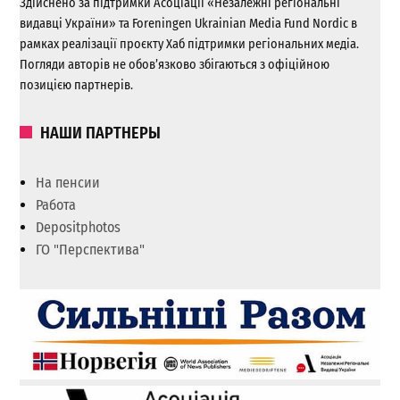
Здійснено за підтримки Асоціації «Незалежні регіональні
видавці України» та Foreningen Ukrainian Media Fund Nordic в
рамках реалізації проєкту Хаб підтримки регіональних медіа.
Погляди авторів не обов’язково збігаються з офіційною
позицією партнерів.
НАШИ ПАРТНЕРЫ
На пенсии
Работа
Depositphotos
ГО "Перспектива"