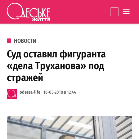
Перейти к содержанию
Одеське
La
життя
ОПУБЛИКОВАНО В
НОВОСТИ
Суд оставил фигуранта
«дела Труханова» под
стражей
odessa-life
16-03-2018 в 12:44