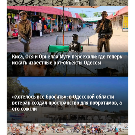
Днестр рекордно обмелел: одесситов просят срочно
экономить воду
2
29-07-2026 в 19:28
ВИБОР РЕДАКЦИИ
Киса, Ося и Орнелла Мути переехали: где теперь
искать известные арт-объекты Одессы
«Хотелось все бросить»: в Одесской области
ветеран создал пространство для побратимов, а
его сожгли