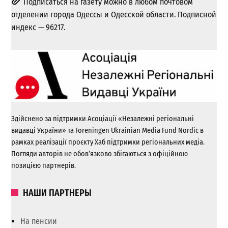
Подписаться на газету можно в любом почтовом
отделении города Одессы и Одесской области. Подписной
индекс — 96217.
Здійснено за підтримки Асоціації «Незалежні регіональні
видавці України» та Foreningen Ukrainian Media Fund Nordic в
рамках реалізації проєкту Хаб підтримки регіональних медіа.
Погляди авторів не обов’язково збігаються з офіційною
позицією партнерів.
НАШИ ПАРТНЕРЫ
На пенсии