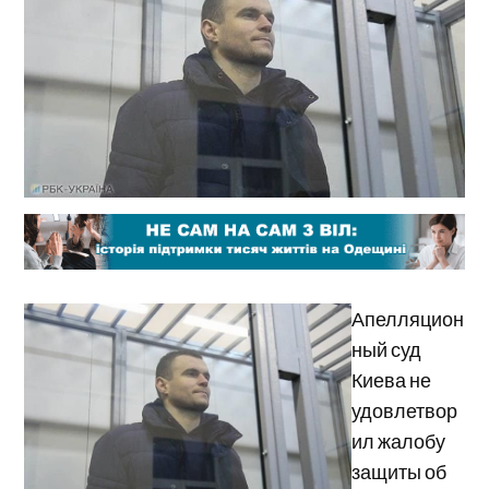
Апелляцион
ный суд
Киева не
удовлетвор
ил жалобу
защиты об