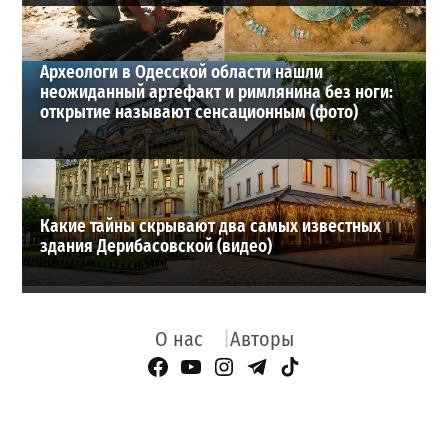
Археологи в Одесской области нашли
неожиданный артефакт и римлянина без ноги:
открытие называют сенсационным (фото)
Какие тайны скрывают два самых известных
здания Дерибасовской (видео)
О нас
Авторы
Facebook Page
YouTube
Instagram
Telegram
TikTok