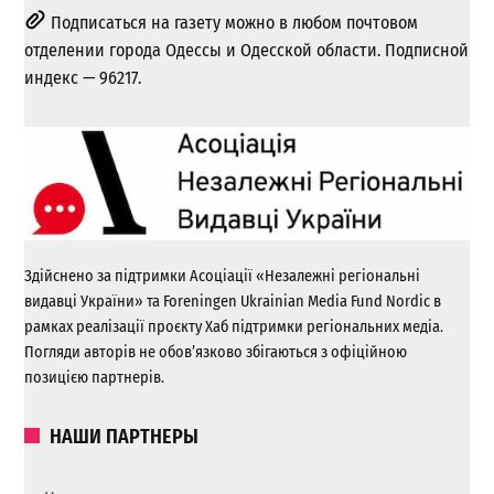
Подписаться на газету можно в любом почтовом
отделении города Одессы и Одесской области. Подписной
индекс — 96217.
Здійснено за підтримки Асоціації «Незалежні регіональні
видавці України» та Foreningen Ukrainian Media Fund Nordic в
рамках реалізації проєкту Хаб підтримки регіональних медіа.
Погляди авторів не обов’язково збігаються з офіційною
позицією партнерів.
НАШИ ПАРТНЕРЫ