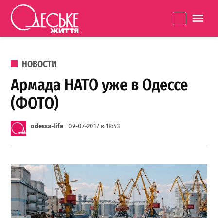
Перейти к содержанию
Одеське
La
життя
ОПУБЛИКОВАНО В
НОВОСТИ
Армада НАТО уже в Одессе
(ФОТО)
odessa-life
09-07-2017 в 18:43