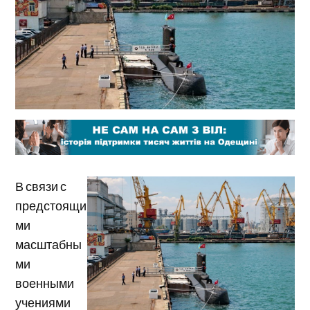
В связи с
предстоящи
ми
масштабны
ми
военными
учениями