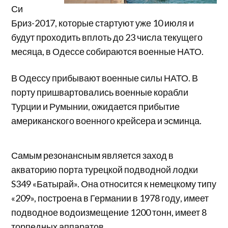
Си
Бриз-2017, которые стартуют уже 10 июля и
будут проходить вплоть до 23 числа текущего
месяца, в Одессе собираются военные НАТО.
В Одессу прибывают военные силы НАТО. В
порту пришвартовались военные корабли
Турции и Румынии, ожидается прибытие
американского военного крейсера и эсминца.
Самым резонансным является заход в
акваторию порта турецкой подводной лодки
S349 «Батырай». Она относится к немецкому типу
«209», построена в Германии в 1978 году, имеет
подводное водоизмещение 1200 тонн, имеет 8
торпедных аппаратов.