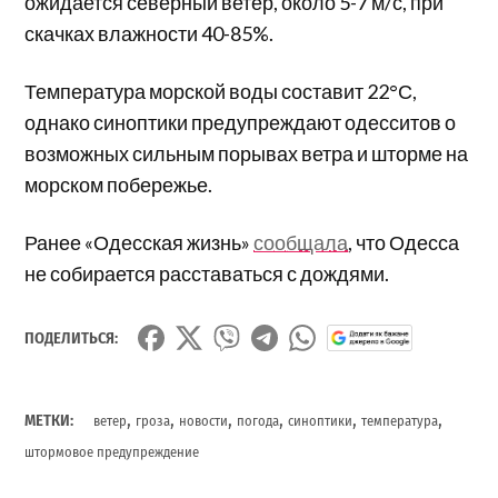
ожидается северный ветер, около 5-7 м/с, при
скачках влажности 40-85%.
Температура морской воды составит 22°С,
однако синоптики предупреждают одесситов о
возможных сильным порывах ветра и шторме на
морском побережье.
Ранее «Одесская жизнь»
сообщала
, что Одесса
не собирается расставаться с дождями.
ПОДЕЛИТЬСЯ:
,
,
,
,
,
,
МЕТКИ:
ветер
гроза
новости
погода
синоптики
температура
штормовое предупреждение