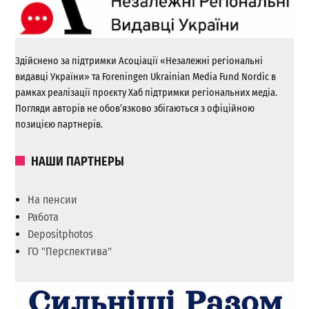
Здійснено за підтримки Асоціації «Незалежні регіональні
видавці України» та Foreningen Ukrainian Media Fund Nordic в
рамках реалізації проєкту Хаб підтримки регіональних медіа.
Погляди авторів не обов’язково збігаються з офіційною
позицією партнерів.
НАШИ ПАРТНЕРЫ
На пенсии
Работа
Depositphotos
ГО "Перспектива"