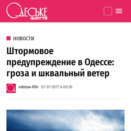
Перейти к содержанию
Одеське
La
життя
ОПУБЛИКОВАНО В
НОВОСТИ
Штормовое
предупреждение в Одессе:
гроза и шквальный ветер
odessa-life
07-07-2017 в 06:30