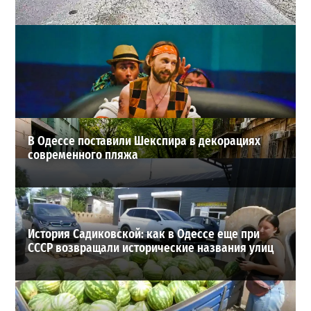
Почему из сел Одесской области исчезли автобусы и
как теперь добираются люди
2
23-07-2026 в 14:36
ВИБОР РЕДАКЦИИ
В Одессе поставили Шекспира в декорациях
современного пляжа
История Садиковской: как в Одессе еще при
СССР возвращали исторические названия улиц