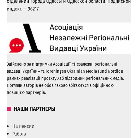
отделении города Одессы и Одесской области. Подписной
индекс — 96217.
Здійснено за підтримки Асоціації «Незалежні регіональні
видавці України» та Foreningen Ukrainian Media Fund Nordic в
рамках реалізації проєкту Хаб підтримки регіональних медіа.
Погляди авторів не обов’язково збігаються з офіційною
позицією партнерів.
НАШИ ПАРТНЕРЫ
На пенсии
Работа