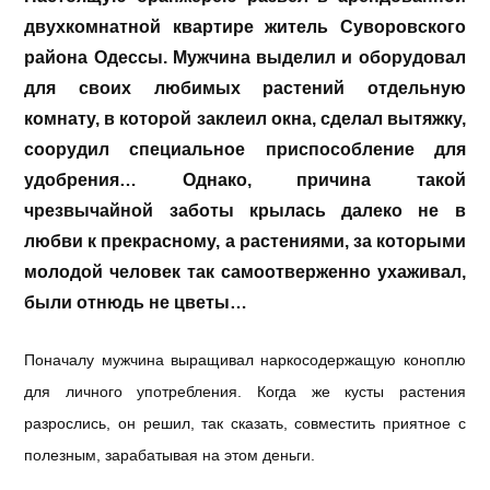
двухкомнатной
квартире
житель
Суворовского
района
Одессы
.
Мужчина
выделил
и
оборудовал
для
своих
любимых
растений
отдельную
комнату
, в
которой
заклеил
окна
,
сделал
вытяжку
,
соорудил
специальное
приспособление
для
удобрения…
Однако
,
причина
такой
чрезвычайной
заботы
крылась
далеко
не
в
любви
к
прекрасному
, а
растениями
,
за
которыми
молодой
человек
так
самоотверженно
ухаживал
,
были
отнюдь
не
цветы…
Поначалу мужчина выращивал наркосодержащую коноплю
для личного употребления. Когда же кусты растения
разрослись, он решил, так сказать, совместить приятное с
полезным, зарабатывая на этом деньги.