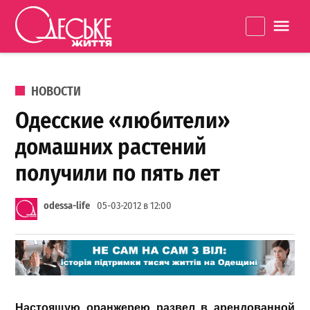
Перейти к содержанию
Одеське
La
життя
ОПУБЛИКОВАНО В
НОВОСТИ
Одесские «любители»
домашних растений
получили по пять лет
odessa-life
05-03-2012 в 12:00
Настоящую
оранжерею
развел
в
арендованной