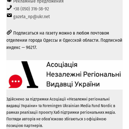
Рекламные предложения
+38 (050) 316-38-92
gazeta_np@ukr.net
Подписаться на газету можно в любом почтовом
отделении города Одессы и Одесской области. Подписной
индекс — 96217.
Здійснено за підтримки Асоціації «Незалежні регіональні
видавці України» та Foreningen Ukrainian Media Fund Nordic в
рамках реалізації проєкту Хаб підтримки регіональних медіа.
Погляди авторів не обов’язково збігаються з офіційною
позицією партнерів.