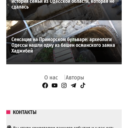
история семьи из Одесской области, которая не
сдалась
Сенсация на Приморском бульваре: археологи
Одессы нашли одну из башен османского замка
Хаджибей
О нас
Авторы
Facebook Page
YouTube
Instagram
Telegram
TikTok
КОНТАКТЫ