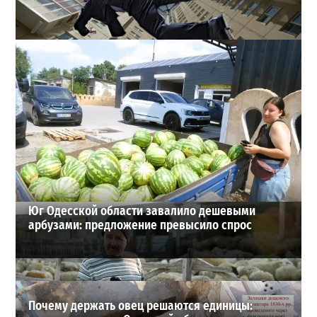
В одесском жилмассиве Радужном погиб 26-летний
мужчина: что известно
3
27-07-2026 в 13:47
ВИБОР РЕДАКЦИИ
Юг Одесской области завалило дешевыми
арбузами: предложение превысило спрос
Почему держать овец решаются единицы: