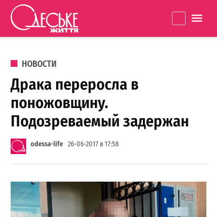
Перейти к содержанию
Одеське
La
життя
ОПУБЛИКОВАНО В
НОВОСТИ
Драка переросла в
поножовщину.
Подозреваемый задержан
odessa-life
26-06-2017 в 17:58