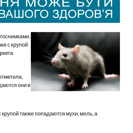
отоснимками,
ке с крупой
ркета
отметили,
даются они в
с крупой также попадаются мухи, моль, а