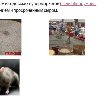
ом из одесских супермаркетов
были обнаружены
нием и просроченным сыром.