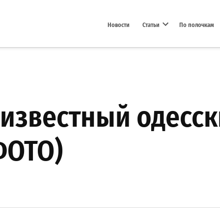
Новости
Статьи
По полочкам
Open dropdown menu
известный одесс
ФОТО)