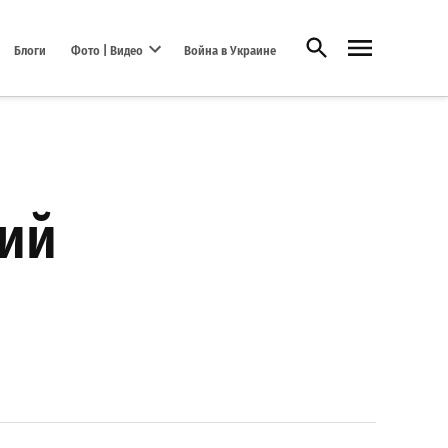
Открыть поиск
Блоги
Фото | Видео
Война в Украине
Open dropdown menu
кий