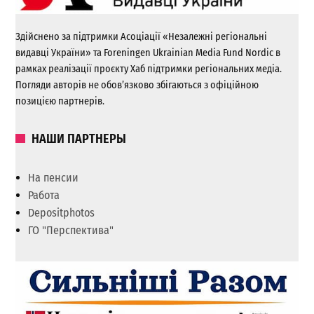
Здійснено за підтримки Асоціації «Незалежні регіональні
видавці України» та Foreningen Ukrainian Media Fund Nordic в
рамках реалізації проєкту Хаб підтримки регіональних медіа.
Погляди авторів не обов’язково збігаються з офіційною
позицією партнерів.
НАШИ ПАРТНЕРЫ
На пенсии
Работа
Depositphotos
ГО "Перспектива"