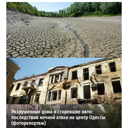
Днестр рекордно обмелел: одесситов просят срочно
экономить воду
2
29-07-2026 в 19:28
ВИБОР РЕДАКЦИИ
Разрушенные дома и сгоревшие авто:
последствия ночной атаки на центр Одессы
(фоторепортаж)