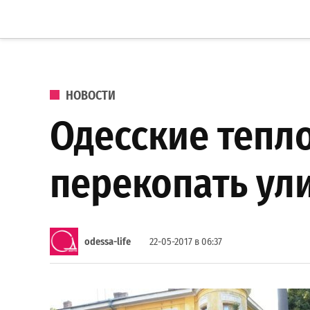
Перейти к содержанию
Одеське
життя
ОПУБЛИКОВАНО В
НОВОСТИ
Одесские тепло
перекопать ул
odessa-life
22-05-2017 в 06:37