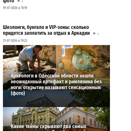
фото
3
19-07-2026 в 15:19
Шезлонги, бунгало и VIP-зоны: сколько
придется заплатить за отдых в Аркадии
3
21-07-2026 в 19:23
ВИБОР РЕДАКЦИИ
Археологи в Одесской области нашли
неожиданный артефакт и римлянина без
ноги: открытие называют сенсационным
(фото)
Какие тайны скрывают два самых