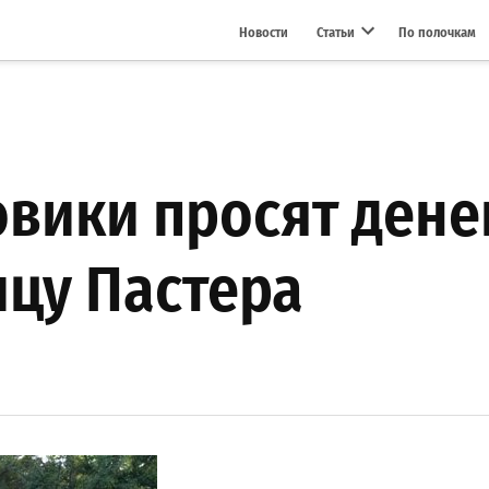
Новости
Статьи
По полочкам
Open dropdown menu
вики просят денег
ицу Пастера