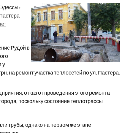
 Одессы»
 Пастера
ает
енис Рудой в
ого
 у
рн. на ремонт участка теплосетей по ул. Пастера.
приятия, отказ от проведения этого ремонта
города, поскольку состояние теплотрассы
али трубы, однако на первом же этапе