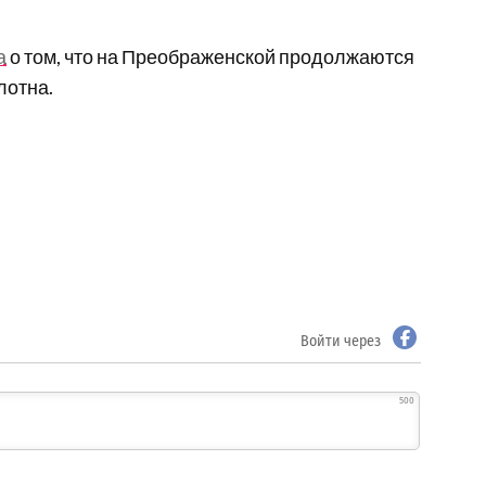
а
о том, что на Преображенской продолжаются
лотна.
Войти через
500