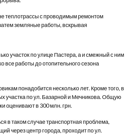
прорыва.
ене теплотрассы с проводимым ремонтом
 затем земляные работы, вскрывая
ько участок по улице Пастера, а и смежный с ним
ако все работы до отопительного сезона
викам понадобится несколько лет. Кроме того, в
х участка по ул. Базарной и Мечникова. Общую
 оценивают в 300 млн. грн.
ься в таком случае транспортная проблема,
ий через центр города, проходит по ул.