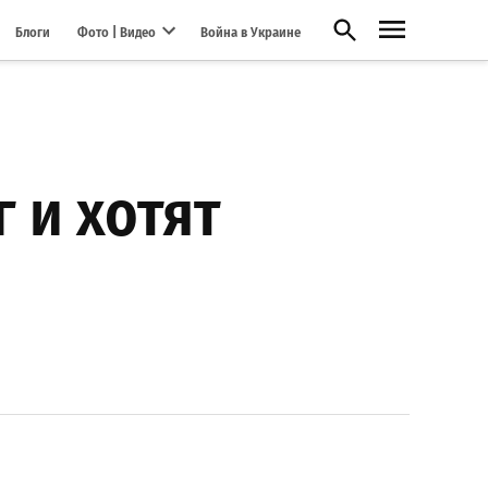
Открыть поиск
Блоги
Фото | Видео
Война в Украине
Open dropdown menu
 и хотят