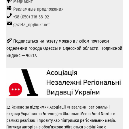
Медиакит
Рекламные предложения
+38 (050) 316-38-92
gazeta_np@ukr.net
Подписаться на газету можно в любом почтовом
отделении города Одессы и Одесской области. Подписной
индекс — 96217.
Здійснено за підтримки Асоціації «Незалежні регіональні
видавці України» та Foreningen Ukrainian Media Fund Nordic в
рамках реалізації проєкту Хаб підтримки регіональних медіа.
Погляди авторів не обов’язково збігаються з офіційною