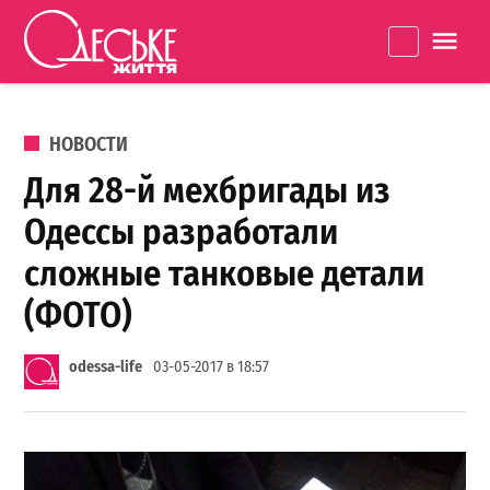
Перейти к содержанию
Одеське
La
життя
ОПУБЛИКОВАНО В
НОВОСТИ
Для 28-й мехбригады из
Одессы разработали
сложные танковые детали
(ФОТО)
odessa-life
03-05-2017 в 18:57