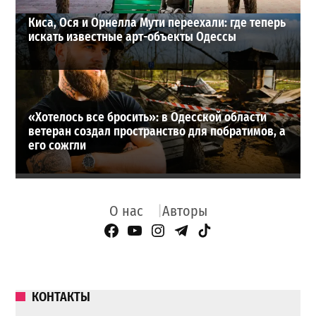
Киса, Ося и Орнелла Мути переехали: где теперь
искать известные арт-объекты Одессы
«Хотелось все бросить»: в Одесской области
ветеран создал пространство для побратимов, а
его сожгли
О нас
Авторы
Facebook Page
YouTube
Instagram
Telegram
TikTok
КОНТАКТЫ